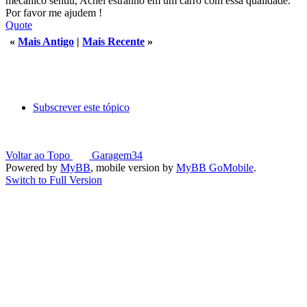
mecânico sentiu, Achei estranho em um carro com essa qualidade.
Por favor me ajudem !
Quote
«
Mais Antigo
|
Mais Recente
»
Subscrever este tópico
Voltar ao Topo
Garagem34
Powered by
MyBB
, mobile version by
MyBB GoMobile
.
Switch to Full Version