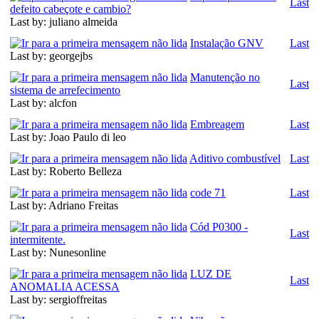
Last
defeito cabeçote e cambio?
Last by: juliano almeida
Instalação GNV
Last
Last by: georgejbs
Manutenção no
Last
sistema de arrefecimento
Last by: alcfon
Embreagem
Last
Last by: Joao Paulo di leo
Aditivo combustível
Last
Last by: Roberto Belleza
code 71
Last
Last by: Adriano Freitas
Cód P0300 -
Last
intermitente.
Last by: Nunesonline
LUZ DE
Last
ANOMALIA ACESSA
Last by: sergioffreitas