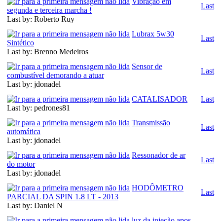
Vibração em
Last
segunda e terceira marcha !
Last by: Roberto Ruy
Lubrax 5w30
Last
Sintético
Last by: Brenno Medeiros
Sensor de
Last
combustível demorando a atuar
Last by: jdonadel
CATALISADOR
Last
Last by: pedrones81
Transmissão
Last
automática
Last by: jdonadel
Ressonador de ar
Last
do motor
Last by: jdonadel
HODÔMETRO
Last
PARCIAL DA SPIN 1.8 LT - 2013
Last by: Daniel N
luz da injeção apos