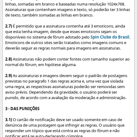
linhas, somadas em branco e baseadas numa resolução 1024x768.
Assinaturas que contenham imagens e texto, só poderão ter 3 linhas
de texto, também somadas as linhas em branco.
2.7)
É permitido que a assinatura contenha até 3 emoticons, ainda
que esta tenha imagem, desde que esses emoticons sejam os
disponíveis no sistema de fórum adotado pelo
Spin Clube do Brasil
.
Emoticons de outros sites serão tratados como imagens comuns e
deverão seguir as regras normais para imagens em assinaturas.
2.8)
Assinaturas não podem conter fontes com tamanho superior ao
normal do fórum, em hipótese alguma.
2.9)
As assinaturas e imagens devem seguir o padrão de postagens
previstas no paragrafo 1 das regras acima e, uma vez que violada
uma regra, as respectivas assinaturas poderão ser removidas sem
aviso prévio. Dependendo da gravidade, o usuário poderá ser
punido, de acordo com a avaliação da moderação e administração.
3 - DAS PUNIÇÕES
3.1)
O cartão de notificação deve ser usado somente em caso de
denúncia de uma postagem que infringir as regras. O usuário que
responder um tópico que está contra as regras do fórum e não
notificar, está se auto-declarando cúmplice.