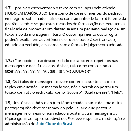
1.7)
É proibido escrever todo o texto com o "Caps Lock" ativado
(TUDO EM MAIÚSCULO), bem como de cores diferentes do padrão,
em negrito, sublinhado, itálico ou com tamanho de fonte diferente da
padrão. Lembre-se que estes métodos de formatação de texto tem a
finalidade de promover um destaque em um pequeno pedaço de um
texto, não da mensagem inteira. O descumprimento desta regra
poderá resultar em advertência, e o tópico poderá ser trancado,
editado ou excluído, de acordo com a forma de julgamento adotada.
1.7a)
É proibido o uso descontrolado de caracteres repetidos nas
mensagens e nos títulos dos tópicos, tais como como "Como
fazer???????????????", "Ajuda!!!!!!!", "{{{ AJUDA }}}"
1.8)
Os títulos de mensagens devem conter o assunto exato do
tópico em questão. Da mesma forma, não é permitido postar um
tópico com título esdrúxulo, como "Socorro", "Ajuda please", "Help".
1.9)
Um tópico subdividido (um tópico criado a partir de uma outra
postagem) não deve ser removido pelo usuário que postou a
mensagem e o mesmo fica vedado a postar outra mensagem ou
tópico iguais ao tópico subdividido. Ele deve respeitar a moderação e
administração do
Spin Clube do Brasil
.