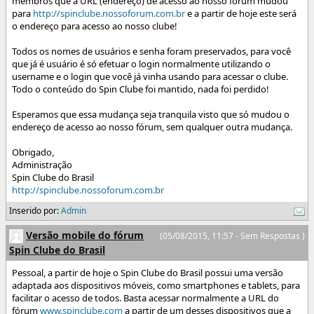
membros que a URL (endereço) de acesso ao nosso fórum mudou
para
http://spinclube.nossoforum.com.br
e a partir de hoje este será
o endereço para acesso ao nosso clube!
Todos os nomes de usuários e senha foram preservados, para você
que já é usuário é só efetuar o login normalmente utilizando o
username e o login que você já vinha usando para acessar o clube.
Todo o conteúdo do Spin Clube foi mantido, nada foi perdido!
Esperamos que essa mudança seja tranquila visto que só mudou o
endereço de acesso ao nosso fórum, sem qualquer outra mudança.
Obrigado,
Administração
Spin Clube do Brasil
http://spinclube.nossoforum.com.br
Inserido por:
Admin
Versão mobile do fórum
(05/08/2015, 11:57 - Sem Respostas )
Spin Clube do Brasil
Pessoal, a partir de hoje o Spin Clube do Brasil possui uma versão
adaptada aos dispositivos móveis, como smartphones e tablets, para
facilitar o acesso de todos. Basta acessar normalmente a URL do
fórum
www.spinclube.com
a partir de um desses dispositivos que a