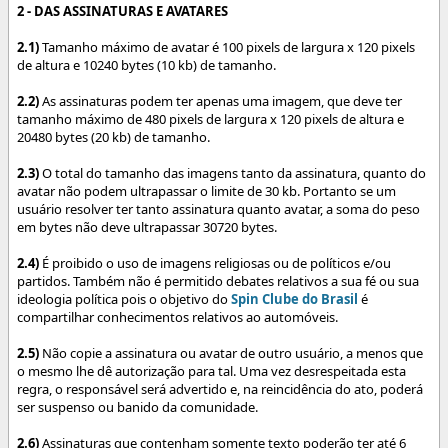
2 - DAS ASSINATURAS E AVATARES
2.1)
Tamanho máximo de avatar é 100 pixels de largura x 120 pixels
de altura e 10240 bytes (10 kb) de tamanho.
2.2)
As assinaturas podem ter apenas uma imagem, que deve ter
tamanho máximo de 480 pixels de largura x 120 pixels de altura e
20480 bytes (20 kb) de tamanho.
2.3)
O total do tamanho das imagens tanto da assinatura, quanto do
avatar não podem ultrapassar o limite de 30 kb. Portanto se um
usuário resolver ter tanto assinatura quanto avatar, a soma do peso
em bytes não deve ultrapassar 30720 bytes.
2.4)
É proibido o uso de imagens religiosas ou de políticos e/ou
partidos. Também não é permitido debates relativos a sua fé ou sua
ideologia política pois o objetivo do
Spin Clube do Brasil
é
compartilhar conhecimentos relativos ao automóveis.
2.5)
Não copie a assinatura ou avatar de outro usuário, a menos que
o mesmo lhe dê autorização para tal. Uma vez desrespeitada esta
regra, o responsável será advertido e, na reincidência do ato, poderá
ser suspenso ou banido da comunidade.
2.6)
Assinaturas que contenham somente texto poderão ter até 6