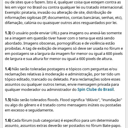
ou de sites que o fazem. Isto é, qualquer coisa que estejam contra as
leis em vigor no Brasil ou contra qualquer lei ou tratado internacional.
Exemplo: pirataria, invasão ou alteração de site, distribuição de
informações sigilosas (IP, documentos, contas bancárias, senhas, etc),
difamação, calúnia ou quaisquer outros atos resguardados por lei.
1.3)
O usuário pode enviar URLs para imagens ou anexá-las somente
se a imagem em questão tiver haver com o tema que está sendo
abordado. Imagens obscenas, pornográficas e de violência estão
proibidas. A tag de exibição de imagens só deve ser usada no fórum e
em postagens se a largura da imagem for menor ou igual a 600 pixels
de largura e sua altura for menor ou igual a 600 pixels de altura.
1.4)
Não serão toleradas postagens e tópicos com perguntas e/ou
reclamações relativas à moderação e administração, por ter tido um
tópico editado, trancado ou deletado. Para reclamações sobre esses
assuntos ou qualquer outros temas, envie mensagem privada para
qualquer moderador ou administrador do
Spin Clube do Brasil
.
1.5)
Não serão tolerados floods. Flood significa "dilúvio", "inundação"
ou algo do gênero e é tratado como mensagens inúteis ou postadas
em excesso e seguidamente.
1.6)
Cada fórum (sub categorias) é especifico para um determinado
assunto, assuntos extras deverão ser postados no fórum Bate-papo.