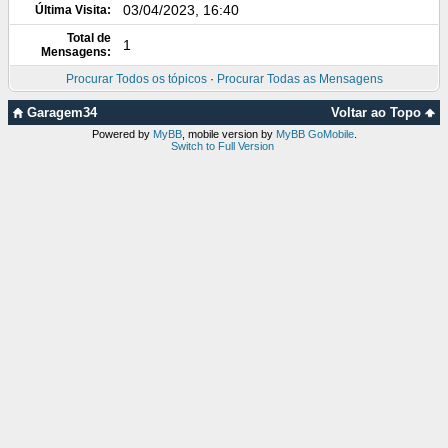
03/04/2023, 16:40
Última Visita:
Total de
1
Mensagens:
Procurar Todos os tópicos
·
Procurar Todas as Mensagens
Garagem34
Voltar ao Topo
Powered by
MyBB
, mobile version by
MyBB GoMobile
.
Switch to Full Version