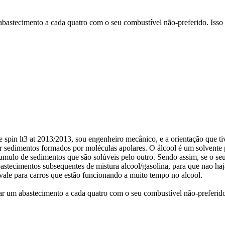
abastecimento a cada quatro com o seu combustível não-preferido. Isso 
e spin lt3 at 2013/2013, sou engenheiro mecânico, e a orientação que ti
ver sedimentos formados por moléculas apolares. O álcool é um solvente
umulo de sedimentos que são solúveis pelo outro. Sendo assim, se o seu
astecimentos subsequentes de mistura alcool/gasolina, para que nao h
ale para carros que estão funcionando a muito tempo no alcool.
ar um abastecimento a cada quatro com o seu combustível não-preferido