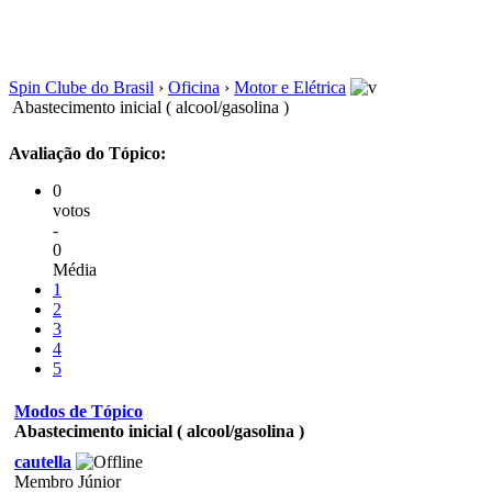
Spin Clube do Brasil
›
Oficina
›
Motor e Elétrica
Abastecimento inicial ( alcool/gasolina )
Avaliação do Tópico:
0
votos
-
0
Média
1
2
3
4
5
Modos de Tópico
Abastecimento inicial ( alcool/gasolina )
cautella
Membro Júnior