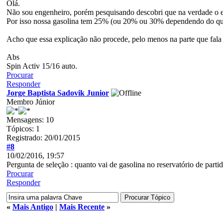
Olá.
Não sou engenheiro, porém pesquisando descobri que na verdade o e
Por isso nossa gasolina tem 25% (ou 20% ou 30% dependendo do que o 
Acho que essa explicação não procede, pelo menos na parte que fala d
Abs
Spin Activ 15/16 auto.
Procurar
Responder
Jorge Baptista Sadovik Junior
Membro Júnior
Mensagens: 10
Tópicos: 1
Registrado: 20/01/2015
#8
10/02/2016, 19:57
Pergunta de seleção : quanto vai de gasolina no reservatório de part
Procurar
Responder
«
Mais Antigo
|
Mais Recente
»