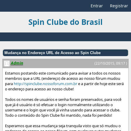
Entrar
Registrar
Spin Clube do Brasil
Mudança no Endereço URL de Acesso ao Spin Clube
Admin
(22/10/2015, 09:17 )
Estamos postando este comunicado para avisar a todos os nossos
membros que a URL (endereço) de acesso ao nosso fórum mudou
para
http://spinclube.nossoforum.com.br
e a partir de hoje este será
o endereço para acesso ao nosso clube!
Todos os nomes de usuários e senha foram preservados, para você
que já é usuário é só efetuar o login normalmente utilizando o
username e o login que você já vinha usando para acessar o clube.
Todo o conteúdo do Spin Clube foi mantido, nada foi perdido!
Esperamos que essa mudança seja tranquila visto que só mudou o
endereço de acesso ao nosso fórum, sem qualquer outra mudança.