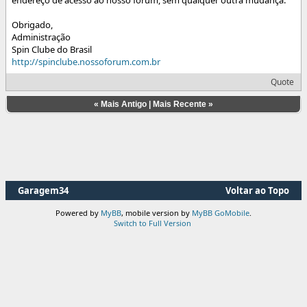
Obrigado,
Administração
Spin Clube do Brasil
http://spinclube.nossoforum.com.br
Quote
«
Mais Antigo
|
Mais Recente
»
Garagem34
Voltar ao Topo
Powered by
MyBB
, mobile version by
MyBB GoMobile
.
Switch to Full Version