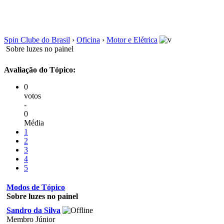
Spin Clube do Brasil
›
Oficina
›
Motor e Elétrica
Sobre luzes no painel
Avaliação do Tópico:
0
votos
-
0
Média
1
2
3
4
5
Modos de Tópico
Sobre luzes no painel
Sandro da Silva
Membro Júnior