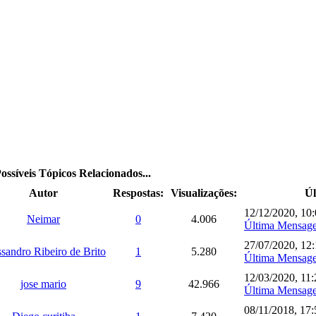
ossíveis Tópicos Relacionados...
Autor
Respostas:
Visualizações:
Ú
12/12/2020, 10
Neimar
0
4.006
Última Mensag
27/07/2020, 12
sandro Ribeiro de Brito
1
5.280
Última Mensag
12/03/2020, 11:
jose mario
9
42.966
Última Mensag
08/11/2018, 17: