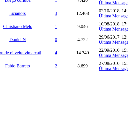
Diego curitiba
1
7.420
Última Mensag
02/10/2018, 14
lucianors
3
12.468
Última Mensag
10/08/2018, 17
Christiano Melo
1
9.046
Última Mensag
29/06/2017, 12
Daniel N
0
4.722
Última Mensag
22/09/2016, 15
on de oliveira vimercati
4
14.340
Última Mensag
27/08/2016, 15
Fabio Barreto
2
8.699
Última Mensag