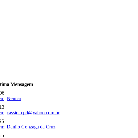
ltima Mensagem
:06
em
:
Neimar
:13
em
:
cassio_cpd@yahoo.com.br
25
em
:
Danilo Gonzaga da Cruz
55