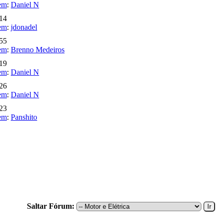
em
:
Daniel N
:14
em
:
jdonadel
:55
em
:
Brenno Medeiros
:19
em
:
Daniel N
:26
em
:
Daniel N
:23
em
:
Panshito
Saltar Fórum: