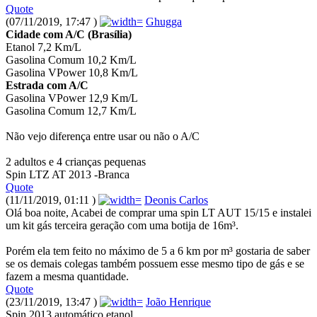
Quote
(07/11/2019, 17:47 )
Ghugga
Cidade com A/C (Brasília)
Etanol 7,2 Km/L
Gasolina Comum 10,2 Km/L
Gasolina VPower 10,8 Km/L
Estrada com A/C
Gasolina VPower 12,9 Km/L
Gasolina Comum 12,7 Km/L
Não vejo diferença entre usar ou não o A/C
2 adultos e 4 crianças pequenas
Spin LTZ AT 2013 -Branca
Quote
(11/11/2019, 01:11 )
Deonis Carlos
Olá boa noite, Acabei de comprar uma spin LT AUT 15/15 e instalei
um kit gás terceira geração com uma botija de 16m³.
Porém ela tem feito no máximo de 5 a 6 km por m³ gostaria de saber
se os demais colegas também possuem esse mesmo tipo de gás e se
fazem a mesma quantidade.
Quote
(23/11/2019, 13:47 )
João Henrique
Spin 2013 automático etanol