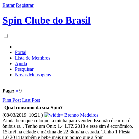
Entrar
Registrar
Spin Clube do Brasil
Portal
Lista de Membros
Ajuda
Pesquisar
Novas Mensagens
Page:
«
9
First Post
Last Post
Qual consumo da sua Spin?
(08/03/2019, 10:21 )
Brenno Medeiros
Ainda bem que coloquei a minha para vender. Isso não é carro : é
ônibus rs... Tenho um Onix 1.4 LTZ 2018 e esse sim é econômico.
15km/l na cidade e máxima de 22.3km/na estrada. Tenho 1 Fiesta
1.0 2014 também e bebe mais um pouco que a Spin