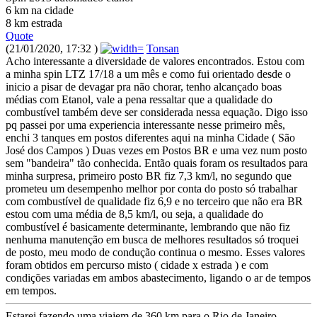
6 km na cidade
8 km estrada
Quote
(21/01/2020, 17:32 )
Tonsan
Acho interessante a diversidade de valores encontrados. Estou com
a minha spin LTZ 17/18 a um mês e como fui orientado desde o
inicio a pisar de devagar pra não chorar, tenho alcançado boas
médias com Etanol, vale a pena ressaltar que a qualidade do
combustível também deve ser considerada nessa equação. Digo isso
pq passei por uma experiencia interessante nesse primeiro mês,
enchi 3 tanques em postos diferentes aqui na minha Cidade ( São
José dos Campos ) Duas vezes em Postos BR e uma vez num posto
sem "bandeira" tão conhecida. Então quais foram os resultados para
minha surpresa, primeiro posto BR fiz 7,3 km/l, no segundo que
prometeu um desempenho melhor por conta do posto só trabalhar
com combustível de qualidade fiz 6,9 e no terceiro que não era BR
estou com uma média de 8,5 km/l, ou seja, a qualidade do
combustível é basicamente determinante, lembrando que não fiz
nenhuma manutenção em busca de melhores resultados só troquei
de posto, meu modo de condução continua o mesmo. Esses valores
foram obtidos em percurso misto ( cidade x estrada ) e com
condições variadas em ambos abastecimento, ligando o ar de tempos
em tempos.
Estarei fazendo uma viajem de 360 km para o Rio de Janeiro,