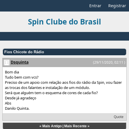
Entrar
Registrar
Spin Clube do Brasil
Fios Chicote do Rádio
Dsquinta
(29/11/2020, 02:11 )
Bom dia
Tudo bem com vcs?
Preciso de um apoio com relação aos fios do rádio da Spin, vou fazer
as trocas dos falantes e instalação de um módulo.
Será que alguém tem o esquema de cores de cada fio?
Desde já agradeço
Abs
Danilo Quinta.
Quote
«
Mais Antigo
|
Mais Recente
»