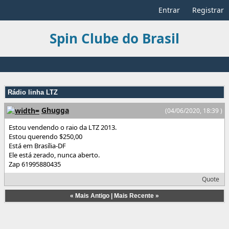
Entrar
Registrar
Spin Clube do Brasil
Rádio linha LTZ
Ghugga
(04/06/2020, 18:39 )
Estou vendendo o raio da LTZ 2013.
Estou querendo $250,00
Está em Brasília-DF
Ele está zerado, nunca aberto.
Zap 61995880435
Quote
«
Mais Antigo
|
Mais Recente
»