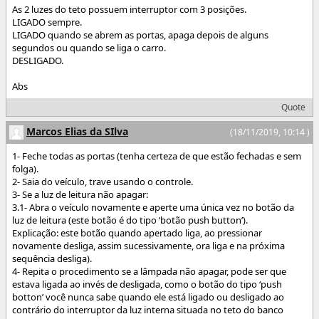
As 2 luzes do teto possuem interruptor com 3 posições.
LIGADO sempre.
LIGADO quando se abrem as portas, apaga depois de alguns
segundos ou quando se liga o carro.
DESLIGADO.
Abs
Quote
Marcos Elias da SIlva
(18/11/2019, 10:14 )
1- Feche todas as portas (tenha certeza de que estão fechadas e sem
folga).
2- Saia do veículo, trave usando o controle.
3- Se a luz de leitura não apagar:
3.1- Abra o veículo novamente e aperte uma única vez no botão da
luz de leitura (este botão é do tipo ‘botão push button’).
Explicação: este botão quando apertado liga, ao pressionar
novamente desliga, assim sucessivamente, ora liga e na próxima
sequência desliga).
4- Repita o procedimento se a lâmpada não apagar, pode ser que
estava ligada ao invés de desligada, como o botão do tipo ‘push
botton’ você nunca sabe quando ele está ligado ou desligado ao
contrário do interruptor da luz interna situada no teto do banco