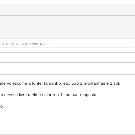
07/11/2015, 23:23 por
Daniel N
.)
e vc escolhe a fonte, tamanho, etc. São 2 montanhas e 1 sol.
acesso livre a ela e colar a URL na sua resposta.
o.