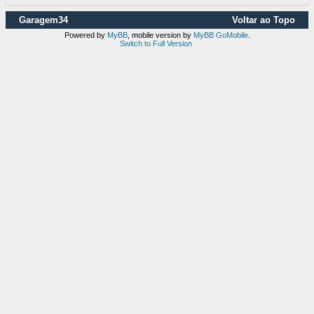
Garagem34
Voltar ao Topo
Powered by
MyBB
, mobile version by
MyBB GoMobile
.
Switch to Full Version