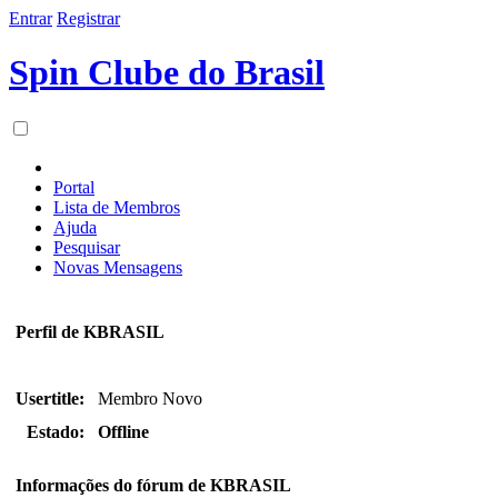
Entrar
Registrar
Spin Clube do Brasil
Portal
Lista de Membros
Ajuda
Pesquisar
Novas Mensagens
Perfil de KBRASIL
Usertitle:
Membro Novo
Estado:
Offline
Informações do fórum de KBRASIL