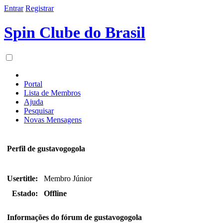
Entrar
Registrar
Spin Clube do Brasil
Portal
Lista de Membros
Ajuda
Pesquisar
Novas Mensagens
Perfil de gustavogogola
Usertitle:
Membro Júnior
Estado:
Offline
Informações do fórum de gustavogogola