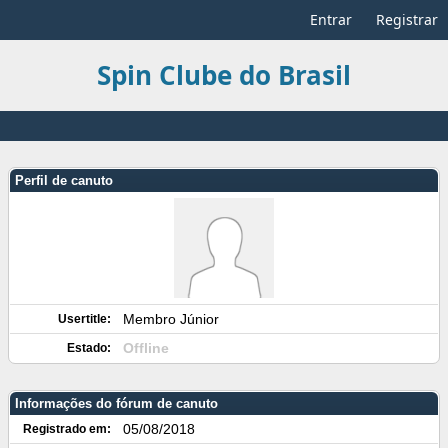
Entrar
Registrar
Spin Clube do Brasil
Perfil de canuto
Membro Júnior
Usertitle:
Offline
Estado:
Informações do fórum de canuto
05/08/2018
Registrado em: