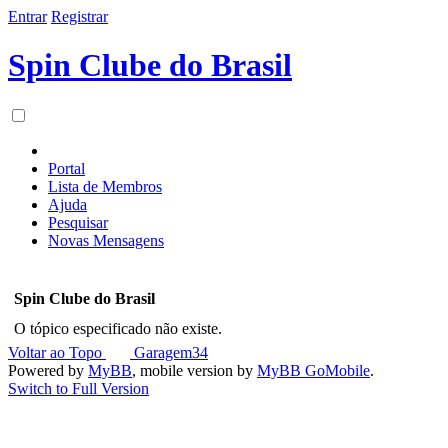
Entrar
Registrar
Spin Clube do Brasil
Portal
Lista de Membros
Ajuda
Pesquisar
Novas Mensagens
Spin Clube do Brasil
O tópico especificado não existe.
Voltar ao Topo
Garagem34
Powered by
MyBB
, mobile version by
MyBB GoMobile
.
Switch to Full Version