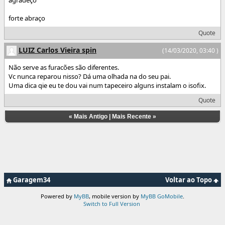
forte abraço
Quote
LUIZ Carlos Vieira spin
(14/03/2020, 03:40 )
Não serve as furacões são diferentes.
Vc nunca reparou nisso? Dá uma olhada na do seu pai.
Uma dica qie eu te dou vai num tapeceiro alguns instalam o isofix.
Quote
«
Mais Antigo
|
Mais Recente
»
Garagem34
Voltar ao Topo
Powered by
MyBB
, mobile version by
MyBB GoMobile
.
Switch to Full Version