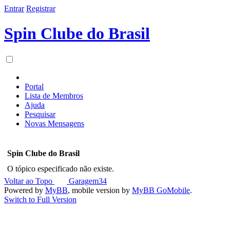
Entrar
Registrar
Spin Clube do Brasil
Portal
Lista de Membros
Ajuda
Pesquisar
Novas Mensagens
Spin Clube do Brasil
O tópico especificado não existe.
Voltar ao Topo
Garagem34
Powered by
MyBB
, mobile version by
MyBB GoMobile
.
Switch to Full Version