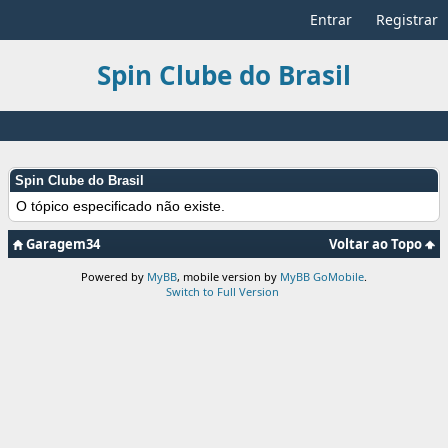
Entrar
Registrar
Spin Clube do Brasil
Spin Clube do Brasil
O tópico especificado não existe.
Garagem34
Voltar ao Topo
Powered by
MyBB
, mobile version by
MyBB GoMobile
.
Switch to Full Version