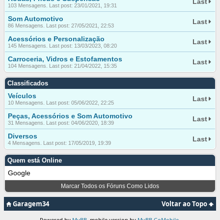
Last
103 Mensagens. Last post: 23/01/2021, 19:31
Som Automotivo
Last
86 Mensagens. Last post: 27/05/2021, 22:53
Acessórios e Personalização
Last
145 Mensagens. Last post: 13/03/2023, 08:20
Carroceria, Vidros e Estofamentos
Last
104 Mensagens. Last post: 21/04/2022, 15:35
Classificados
Veículos
Last
10 Mensagens. Last post: 05/06/2022, 22:25
Peças, Acessórios e Som Automotivo
Last
31 Mensagens. Last post: 04/06/2020, 18:39
Diversos
Last
4 Mensagens. Last post: 17/05/2019, 19:39
Quem está Online
Google
Marcar Todos os Fóruns Como Lidos
Garagem34
Voltar ao Topo
Powered by
MyBB
, mobile version by
MyBB GoMobile
.