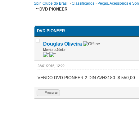
Spin Clube do Brasil
›
Classificados
›
Peças, Acessórios e So
DVD PIONEER
0 votos - 0 Média
1
2
3
4
5
DVD PIONEER
Douglas Oliveira
Membro Júnior
28/01/2015, 12:22
VENDO DVD PIONEER 2 DIN AVH3180. $ 550,00
Procurar