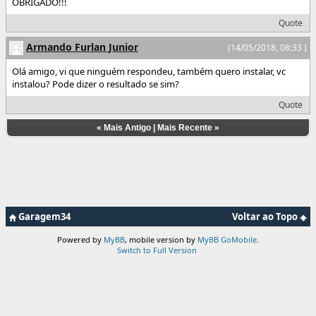
OBRIGADO!!!
Quote
Armando Furlan Junior
(14/05/2018, 08:33 )
Olá amigo, vi que ninguém respondeu, também quero instalar, vc
instalou? Pode dizer o resultado se sim?
Quote
«
Mais Antigo
|
Mais Recente
»
Garagem34
Voltar ao Topo
Powered by
MyBB
, mobile version by
MyBB GoMobile
.
Switch to Full Version