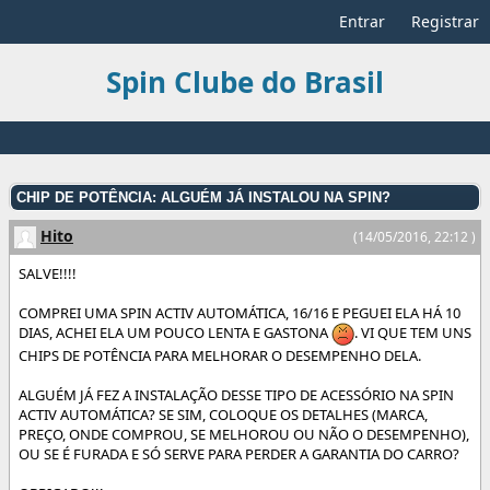
Entrar
Registrar
Spin Clube do Brasil
CHIP DE POTÊNCIA: ALGUÉM JÁ INSTALOU NA SPIN?
Hito
(14/05/2016, 22:12 )
SALVE!!!!
COMPREI UMA SPIN ACTIV AUTOMÁTICA, 16/16 E PEGUEI ELA HÁ 10
DIAS, ACHEI ELA UM POUCO LENTA E GASTONA
. VI QUE TEM UNS
CHIPS DE POTÊNCIA PARA MELHORAR O DESEMPENHO DELA.
ALGUÉM JÁ FEZ A INSTALAÇÃO DESSE TIPO DE ACESSÓRIO NA SPIN
ACTIV AUTOMÁTICA? SE SIM, COLOQUE OS DETALHES (MARCA,
PREÇO, ONDE COMPROU, SE MELHOROU OU NÃO O DESEMPENHO),
OU SE É FURADA E SÓ SERVE PARA PERDER A GARANTIA DO CARRO?