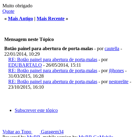
Muito obrigado
Quote
«
Mais Antigo
|
Mais Recente
»
Mensagem neste Tópico
Botão painel para abertura de porta-malas
- por
cautella
-
22/01/2014, 10:29
RE: Botão painel para abertura de porta-malas
- por
EDUBARTALO
- 26/05/2014, 15:11
RE: Botão painel para abertura de porta-malas
- por
jljhones
-
31/03/2015, 16:28
RE: Botão painel para abertura de porta-malas
- por
nestorelite
-
23/10/2015, 16:10
Subscrever este tópico
Voltar ao Topo
Garagem34