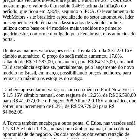
preços dos veículos novos, entre janeiro e abril de 2014. Os dados
mostram que o valor do 0km subiu 0,46% acima da inflação do
período, que ficou em 2,86%, segundo o IPCA. O levantamento do
WebMotors - site brasileiro especializado no setor automotivo, líder
no segmento e referência em classificados de veículos online -
utilizou como base os 44 modelos mais vendidos no primeiro
quadrimestre, conforme divulgado pela Fenabrave, e os anúncios do
portal.
Dentre as maiores valorizações está o Toyota Corolla XEi 2.0 16V
câmbio automático. O preço do sedã médio aumentou 17,8%,
saltando de R$ 71.587,00, em janeiro, para R$ 84.313,00, em abril.
Tal discrepância explica-se, parcialmente, pelo lançamento do novo
modelo no Brasil, em março, possibilitando preços melhores, para
reduzir ao máximo os estoques do antigo.
Também apresentaram variação acima da média o Ford New Fiesta
S 1.5 16V câmbio manual, com reajuste de 12,2%, de R$ 36.598,00
para R$ 41.077,00; e o Peugeot 308 Allure 2.0 16V automático, que
sofreu um incremento de 8,2%, de R$ 59.779,00 para R$
64.662,00.
A Toyota também encabeça a outra ponta. O Etios, nas versões sedã
1.5 XLS e hatch 1.3 X, ambas com câmbio manual, é uma ótima
oportunidade de negócio. Os dois modelos obtiveram retração de