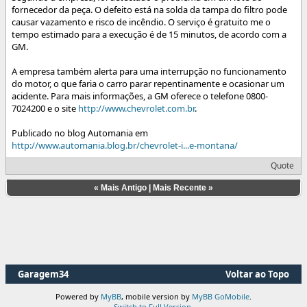
fornecedor da peça. O defeito está na solda da tampa do filtro pode
causar vazamento e risco de incêndio. O serviço é gratuito me o
tempo estimado para a execução é de 15 minutos, de acordo com a
GM.
A empresa também alerta para uma interrupção no funcionamento
do motor, o que faria o carro parar repentinamente e ocasionar um
acidente. Para mais informações, a GM oferece o telefone 0800-
7024200 e o site
http://www.chevrolet.com.br
.
Publicado no blog Automania em
http://www.automania.blog.br/chevrolet-i...e-montana/
Quote
«
Mais Antigo
|
Mais Recente
»
Garagem34
Voltar ao Topo
Powered by
MyBB
, mobile version by
MyBB GoMobile
.
Switch to Full Version