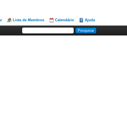
ar
Lista de Membros
Calendário
Ajuda