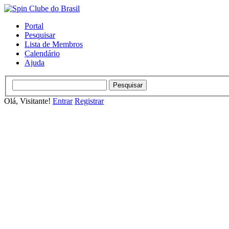
Portal
Pesquisar
Lista de Membros
Calendário
Ajuda
Olá, Visitante!
Entrar
Registrar