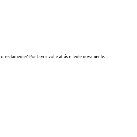
orrectamente? Por favor volte atrás e tente novamente.