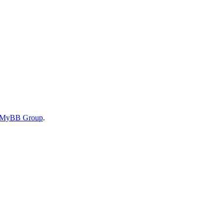
MyBB Group
.