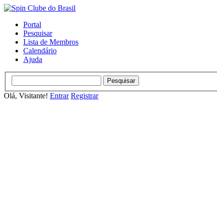
Portal
Pesquisar
Lista de Membros
Calendário
Ajuda
Olá, Visitante!
Entrar
Registrar