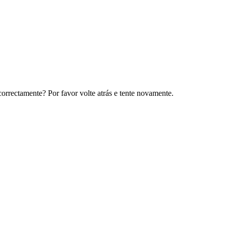
orrectamente? Por favor volte atrás e tente novamente.