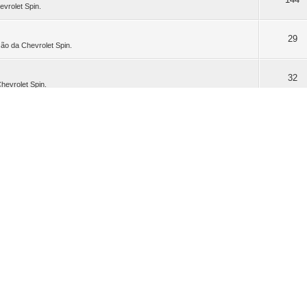
evrolet Spin.
29
ão da Chevrolet Spin.
32
hevrolet Spin.
48
o e tuning para a Chevrolet Spin.
 ver)
29
mentos e vidros da Chevrolet Spin.
Tópico
7
los dos membros do Spin Clube do Brasil.
es a ver)
15
om automotivo de membros do Spin Clube do Brasil.