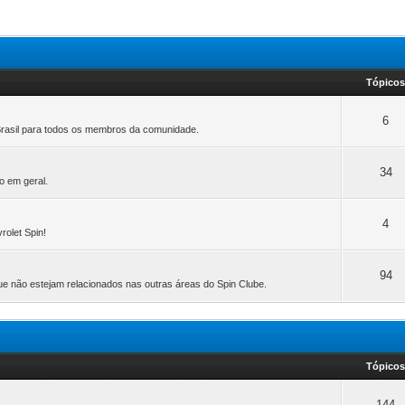
Tópico
6
Brasil para todos os membros da comunidade.
34
o em geral.
4
olet Spin!
94
ue não estejam relacionados nas outras áreas do Spin Clube.
Tópico
144