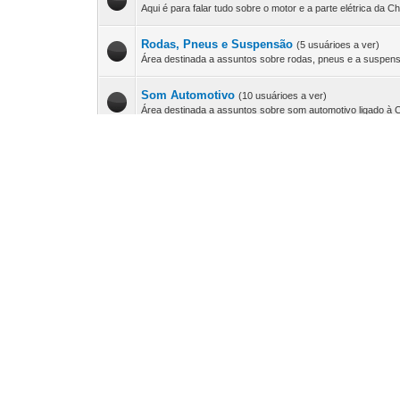
Aqui é para falar tudo sobre o motor e a parte elétrica da Ch
Rodas, Pneus e Suspensão
(5 usuárioes a ver)
Área destinada a assuntos sobre rodas, pneus e a suspens
Som Automotivo
(10 usuárioes a ver)
Área destinada a assuntos sobre som automotivo ligado à C
Acessórios e Personalização
(5 usuárioes a ver)
Área destinada a assuntos sobre acessórios, personalizaçã
Carroceria, Vidros e Estofamentos
(2 usuárioes a
Área para falar tudo sobre pintura, funilaria, lataria, estofa
Classificados
Fórum
Veículos
Área reservada para anúncios de compra e venda de veícu
Peças, Acessórios e Som Automotivo
(2 usuário
Espaço reservado para anúncios de peças, acessórios e s