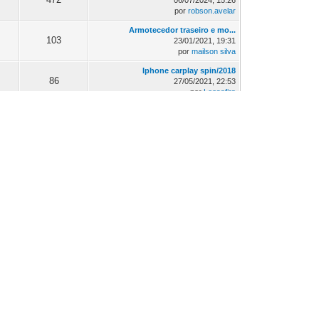
06/07/2024, 15:26
por
robson.avelar
Armotecedor traseiro e mo...
103
23/01/2021, 19:31
por
mailson silva
Iphone carplay spin/2018
86
27/05/2021, 22:53
por
Leosafira
Volume do sensor de estac...
145
13/03/2023, 08:20
por
muccioli
Assoalho Do Porta-malas C...
104
21/04/2022, 15:35
por
robson.avelar
s
Mensagens
Última Mensagem
Vendo Spin Premier Aut. 2...
10
05/06/2022, 22:25
por
Marcelo
Rádio linha LTZ
31
04/06/2020, 18:39
por
Ghugga