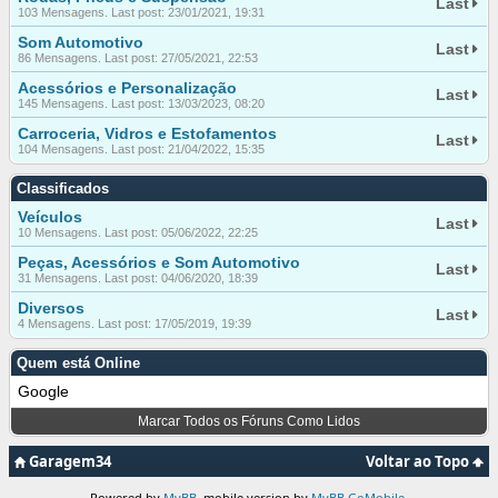
Last
103 Mensagens. Last post: 23/01/2021, 19:31
Som Automotivo
Last
86 Mensagens. Last post: 27/05/2021, 22:53
Acessórios e Personalização
Last
145 Mensagens. Last post: 13/03/2023, 08:20
Carroceria, Vidros e Estofamentos
Last
104 Mensagens. Last post: 21/04/2022, 15:35
Classificados
Veículos
Last
10 Mensagens. Last post: 05/06/2022, 22:25
Peças, Acessórios e Som Automotivo
Last
31 Mensagens. Last post: 04/06/2020, 18:39
Diversos
Last
4 Mensagens. Last post: 17/05/2019, 19:39
Quem está Online
Google
Marcar Todos os Fóruns Como Lidos
Garagem34
Voltar ao Topo
Powered by
MyBB
, mobile version by
MyBB GoMobile
.