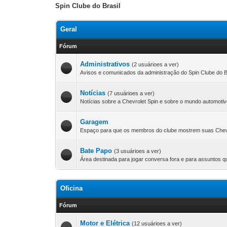
Spin Clube do Brasil
Geral
Fórum
Administrativos
(2 usuárioes a ver)
Avisos e comunicados da administração do Spin Clube do 
Notícias
(7 usuárioes a ver)
Notícias sobre a Chevrolet Spin e sobre o mundo automotiv
Garagem
Espaço para que os membros do clube mostrem suas Chevr
Bate Papo
(3 usuárioes a ver)
Área destinada para jogar conversa fora e para assuntos q
Oficina
Fórum
Motor e Elétrica
(12 usuárioes a ver)