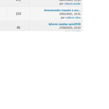
06/07/2024, 15:26
por
robson.avelar
Armotecedor traseiro e mo...
103
23/01/2021, 19:31
por
mailson silva
Iphone carplay spin/2018
86
27/05/2021, 22:53
por
Leosafira
Volume do sensor de estac...
145
13/03/2023, 08:20
por
muccioli
Assoalho Do Porta-malas C...
104
21/04/2022, 15:35
por
robson.avelar
s
Mensagens
Última Mensagem
Vendo Spin Premier Aut. 2...
10
05/06/2022, 22:25
por
Marcelo
Rádio linha LTZ
31
04/06/2020, 18:39
por
Ghugga