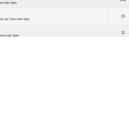
evrolet Spin.
29
ão da Chevrolet Spin.
32
hevrolet Spin.
48
o e tuning para a Chevrolet Spin.
 ver)
29
mentos e vidros da Chevrolet Spin.
Tópico
7
los dos membros do Spin Clube do Brasil.
es a ver)
15
om automotivo de membros do Spin Clube do Brasil.