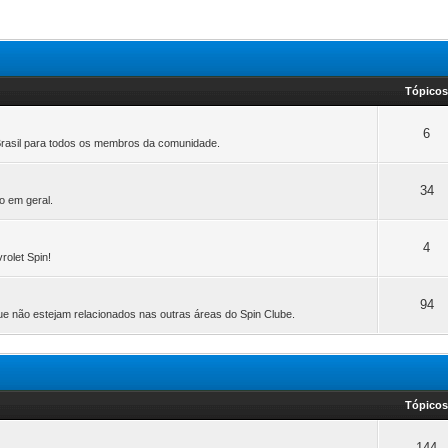
Tópico
6
Brasil para todos os membros da comunidade.
34
o em geral.
4
olet Spin!
94
ue não estejam relacionados nas outras áreas do Spin Clube.
Tópico
144