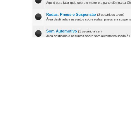
Aqui é para falar tudo sobre o motor e a parte elétrica da Ch
Rodas, Pneus e Suspensão
(2 usuárioes a ver)
Área destinada a assuntos sobre rodas, pneus e a suspens
Som Automotivo
(1 usuário a ver)
Área destinada a assuntos sobre som automotivo ligado à C
Acessórios e Personalização
(5 usuárioes a ver)
Área destinada a assuntos sobre acessórios, personalizaçã
Carroceria, Vidros e Estofamentos
(6 usuárioes a
Área para falar tudo sobre pintura, funilaria, lataria, estofa
Classificados
Fórum
Veículos
(1 usuário a ver)
Área reservada para anúncios de compra e venda de veícu
Peças, Acessórios e Som Automotivo
(7 usuário
Espaço reservado para anúncios de peças, acessórios e s