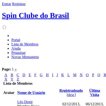
Entrar
Registrar
Spin Clube do Brasil
Portal
Lista de Membros
Ajuda
Pesquisar
Novas Mensagens
Page:
1
»
A
B
C
D
E
F
G
H
I
J
K
L
M
N
O
P
Q
X
Y
Z
Lista de Membros
Registradoado
Última
Avatar
Nome de Usuário
[
desc
]
Visita
Léo Denir
02/12/2013,
06/12/2013,