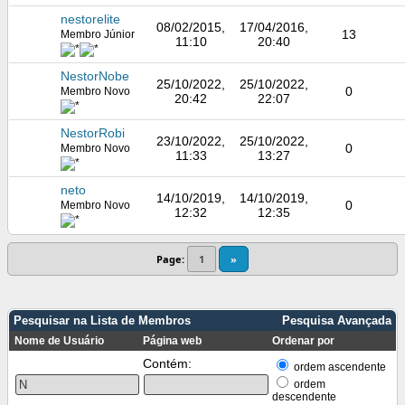
nestorelite
08/02/2015,
17/04/2016,
13
Membro Júnior
11:10
20:40
NestorNobe
25/10/2022,
25/10/2022,
0
Membro Novo
20:42
22:07
NestorRobi
23/10/2022,
25/10/2022,
0
Membro Novo
11:33
13:27
neto
14/10/2019,
14/10/2019,
0
Membro Novo
12:32
12:35
Page:
1
»
Pesquisar na Lista de Membros
Pesquisa Avançada
Nome de Usuário
Página web
Ordenar por
Contém:
ordem ascendente
ordem
descendente