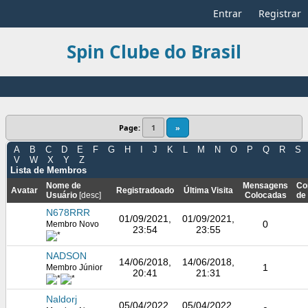
Entrar
Registrar
Spin Clube do Brasil
Page:
1
»
A
B
C
D
E
F
G
H
I
J
K
L
M
N
O
P
Q
R
S
V
W
X
Y
Z
Lista de Membros
Nome de
Mensagens
Co
Avatar
Registradoado
Última Visita
Usuário
[
desc
]
Colocadas
de
N678RRR
01/09/2021,
01/09/2021,
0
Membro Novo
23:54
23:55
NADSON
14/06/2018,
14/06/2018,
1
Membro Júnior
20:41
21:31
Naldorj
05/04/2022,
05/04/2022,