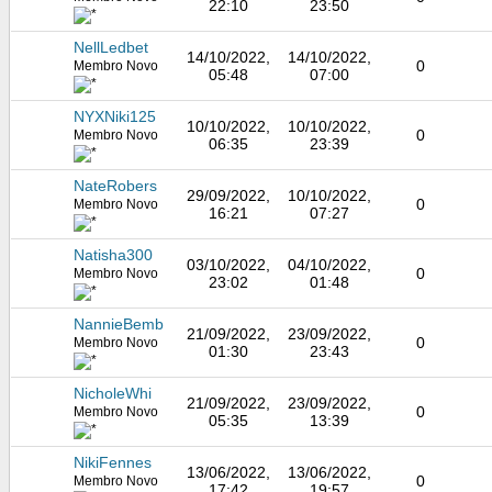
22:10
23:50
NellLedbet
14/10/2022,
14/10/2022,
0
Membro Novo
05:48
07:00
NYXNiki125
10/10/2022,
10/10/2022,
0
Membro Novo
06:35
23:39
NateRobers
29/09/2022,
10/10/2022,
0
Membro Novo
16:21
07:27
Natisha300
03/10/2022,
04/10/2022,
0
Membro Novo
23:02
01:48
NannieBemb
21/09/2022,
23/09/2022,
0
Membro Novo
01:30
23:43
NicholeWhi
21/09/2022,
23/09/2022,
0
Membro Novo
05:35
13:39
NikiFennes
13/06/2022,
13/06/2022,
0
Membro Novo
17:42
19:57