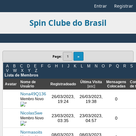
Entrar
Registrar
Spin Clube do Brasil
Page:
1
»
A
B
C
D
E
F
G
H
I
J
K
L
M
N
O
P
Q
R
S
V
W
X
Y
Z
Lista de Membros
Nome de
Última Visita
Mensagens
Co
Avatar
Registradoado
Usuário
[
asc
]
Colocadas
de 
Nona49Q136
26/03/2023,
26/03/2023,
0
Membro Novo
19:24
19:38
NicolasSwe
23/03/2023,
23/03/2023,
0
Membro Novo
03:35
04:57
Normasoits
08/03/2023,
08/03/2023,