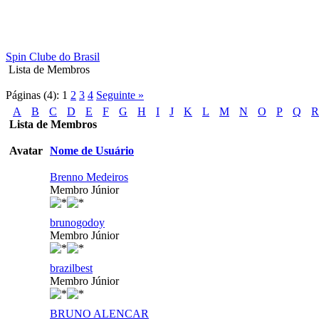
Spin Clube do Brasil
Lista de Membros
Páginas (4):
1
2
3
4
Seguinte »
A
B
C
D
E
F
G
H
I
J
K
L
M
N
O
P
Q
R
Lista de Membros
Avatar
Nome de Usuário
Brenno Medeiros
Membro Júnior
brunogodoy
Membro Júnior
brazilbest
Membro Júnior
BRUNO ALENCAR