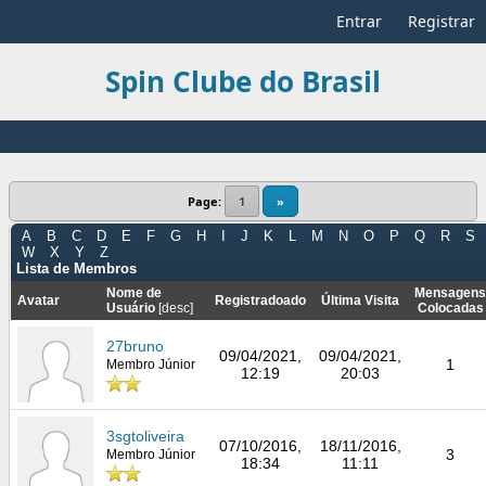
Entrar
Registrar
Spin Clube do Brasil
Page:
1
»
A
B
C
D
E
F
G
H
I
J
K
L
M
N
O
P
Q
R
S
W
X
Y
Z
Lista de Membros
Nome de
Mensagens
Avatar
Registradoado
Última Visita
Usuário
[
desc
]
Colocadas
27bruno
09/04/2021,
09/04/2021,
1
Membro Júnior
12:19
20:03
3sgtoliveira
07/10/2016,
18/11/2016,
3
Membro Júnior
18:34
11:11