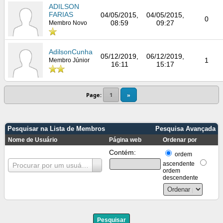
ADILSON
FARIAS
04/05/2015,
04/05/2015,
0
08:59
09:27
Membro Novo
AdilsonCunha
05/12/2019,
06/12/2019,
1
Membro Júnior
16:11
15:17
Page:
1
»
Pesquisar na Lista de Membros
Pesquisa Avançada
Nome de Usuário
Página web
Ordenar por
Contém:
ordem
Nome
ascendente
Procurar por um usuário
de
ordem
Usuário
descendente