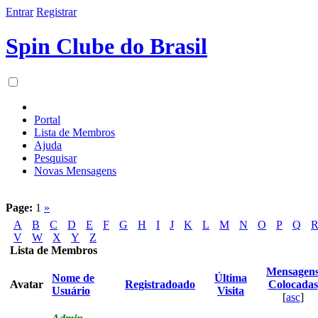
Entrar
Registrar
Spin Clube do Brasil
Portal
Lista de Membros
Ajuda
Pesquisar
Novas Mensagens
Page:
1
»
A
B
C
D
E
F
G
H
I
J
K
L
M
N
O
P
Q
V
W
X
Y
Z
Lista de Membros
Mensagen
Nome de
Última
Avatar
Registradoado
Colocadas
Usuário
Visita
[
asc
]