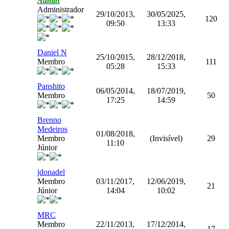
Admin
Administrador
29/10/2013,
30/05/2025,
120
09:50
13:33
Daniel N
25/10/2015,
28/12/2018,
Membro
111
05:28
15:33
Panshito
06/05/2014,
18/07/2019,
Membro
50
17:25
14:59
Brenno
Medeiros
01/08/2018,
Membro
(Invisível)
29
11:10
Júnior
jdonadel
Membro
03/11/2017,
12/06/2019,
21
Júnior
14:04
10:02
MRC
Membro
22/11/2013,
17/12/2014,
17