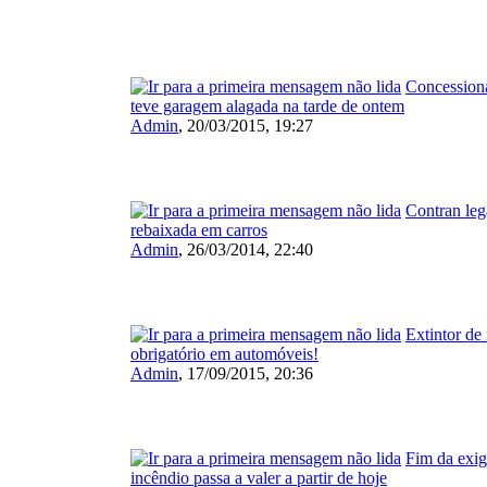
Concession
teve garagem alagada na tarde de ontem
Admin
,
20/03/2015, 19:27
Contran leg
rebaixada em carros
Admin
,
26/03/2014, 22:40
Extintor de
obrigatório em automóveis!
Admin
,
17/09/2015, 20:36
Fim da exig
incêndio passa a valer a partir de hoje