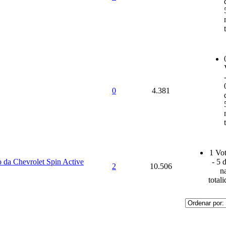
0
4.381
1 Vot
 da Chevrolet Spin Active
- 5 
2
10.506
n
total