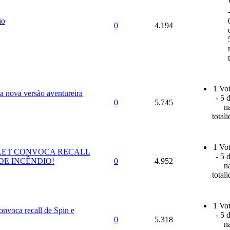
ão
0
4.194
1 Vot
 a nova versão aventureira
- 5 
0
5.745
n
total
1 Vot
ET CONVOCA RECALL
- 5 
 DE INCÊNDIO!
0
4.952
n
total
1 Vot
onvoca recall de Spin e
- 5 
0
5.318
n