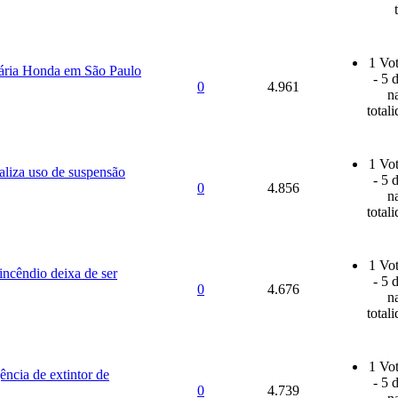
1 Vot
ária Honda em São Paulo
- 5 
0
4.961
n
total
1 Vot
aliza uso de suspensão
- 5 
0
4.856
n
total
1 Vot
 incêndio deixa de ser
- 5 
0
4.676
n
total
1 Vot
ência de extintor de
- 5 
0
4.739