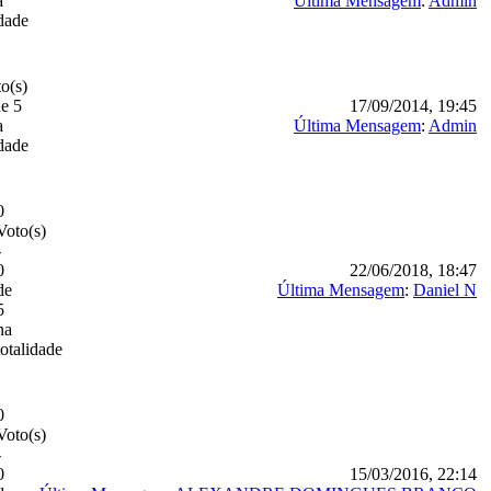
a
Última Mensagem
:
Admin
idade
o(s)
de 5
17/09/2014, 19:45
a
Última Mensagem
:
Admin
idade
0
Voto(s)
-
0
22/06/2018, 18:47
de
Última Mensagem
:
Daniel N
5
na
totalidade
0
Voto(s)
-
0
15/03/2016, 22:14