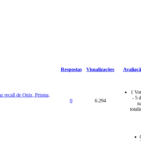
Respostas
Visualizações
Avaliaç
1 Vot
az recall de Onix, Prisma,
- 5 
0
6.294
n
total