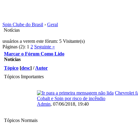
Spin Clube do Brasil
›
Geral
Notícias
usuários a verem este fórum: 5 Visitante(s)
Páginas (2):
1
2
Seguinte »
Marcar o Fórum Como Lido
Notícias
Tópico
[
desc
]
/
Autor
Tópicos Importantes
Chevrolet f
Cobalt e Spin por risco de incêndio
Admin
,
07/06/2018, 19:40
Tópicos Normais