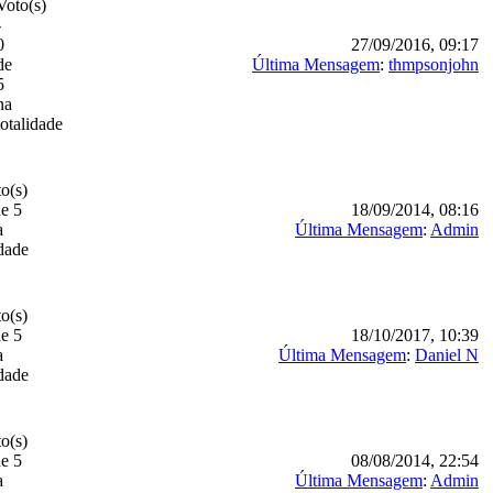
Voto(s)
-
0
27/09/2016, 09:17
de
Última Mensagem
:
thmpsonjohn
5
na
totalidade
o(s)
de 5
18/09/2014, 08:16
a
Última Mensagem
:
Admin
idade
o(s)
de 5
18/10/2017, 10:39
a
Última Mensagem
:
Daniel N
idade
o(s)
de 5
08/08/2014, 22:54
a
Última Mensagem
:
Admin