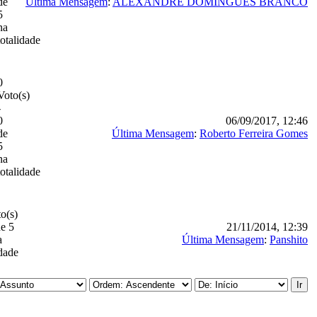
de
Última Mensagem
:
ALEXANDRE DOMINGUES BRANCO
5
na
totalidade
0
Voto(s)
-
0
06/09/2017, 12:46
de
Última Mensagem
:
Roberto Ferreira Gomes
5
na
totalidade
o(s)
de 5
21/11/2014, 12:39
a
Última Mensagem
:
Panshito
idade