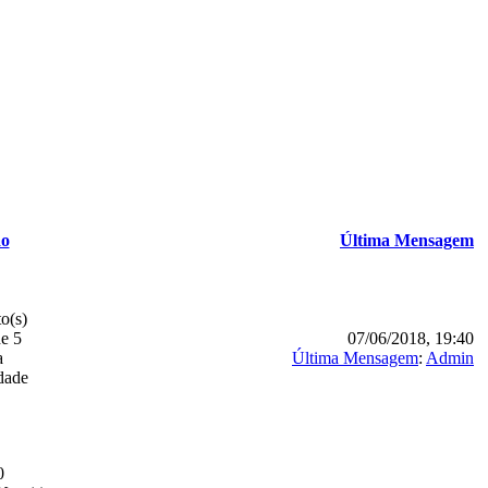
ão
Última Mensagem
o(s)
de 5
07/06/2018, 19:40
a
Última Mensagem
:
Admin
idade
0