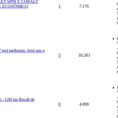
ET SPIN E COBALT
 E ECONÔMICO
1
7.176
 terá melhorias. Será que a
5
18.283
 - GM faz Recall de
0
4.899