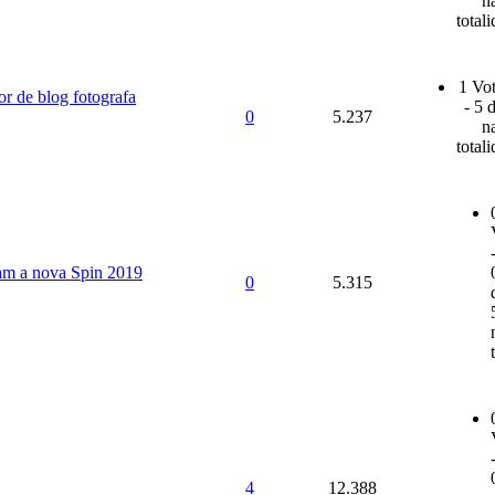
n
total
1 Vot
or de blog fotografa
- 5 
0
5.237
n
total
am a nova Spin 2019
0
5.315
4
12.388