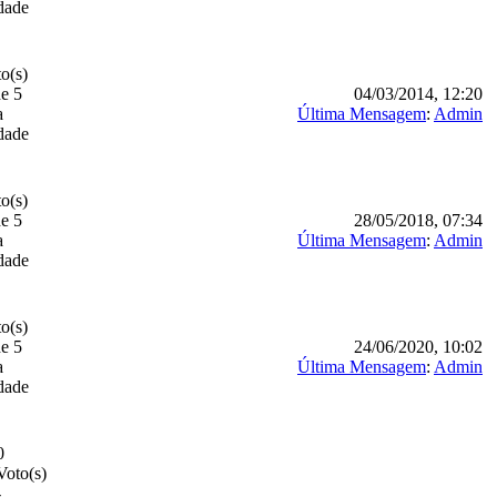
idade
o(s)
de 5
04/03/2014, 12:20
a
Última Mensagem
:
Admin
idade
o(s)
de 5
28/05/2018, 07:34
a
Última Mensagem
:
Admin
idade
o(s)
de 5
24/06/2020, 10:02
a
Última Mensagem
:
Admin
idade
0
Voto(s)
-