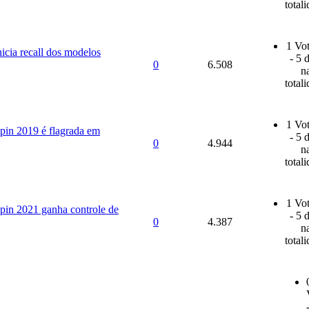
total
1 Vot
nicia recall dos modelos
- 5 
0
6.508
n
total
1 Vot
pin 2019 é flagrada em
- 5 
0
4.944
n
total
1 Vot
pin 2021 ganha controle de
- 5 
0
4.387
n
total