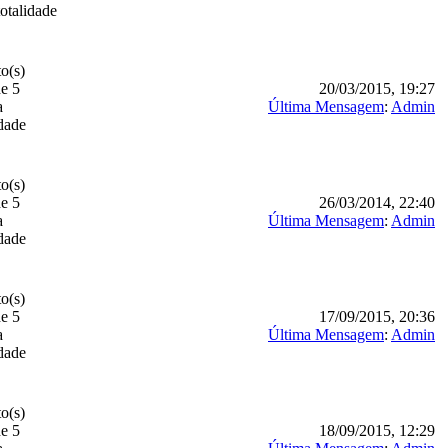
totalidade
o(s)
de 5
20/03/2015, 19:27
a
Última Mensagem
:
Admin
idade
o(s)
de 5
26/03/2014, 22:40
a
Última Mensagem
:
Admin
idade
o(s)
de 5
17/09/2015, 20:36
a
Última Mensagem
:
Admin
idade
o(s)
de 5
18/09/2015, 12:29