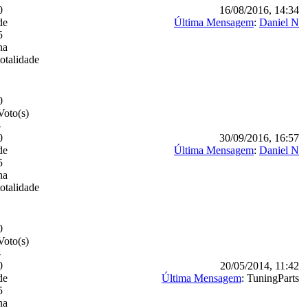
0
16/08/2016, 14:34
de
Última Mensagem
:
Daniel N
5
na
totalidade
0
Voto(s)
-
0
30/09/2016, 16:57
de
Última Mensagem
:
Daniel N
5
na
totalidade
0
Voto(s)
-
0
20/05/2014, 11:42
de
Última Mensagem
: TuningParts
5
na