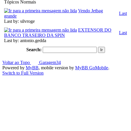
Tópicos Normais
Vendo Jetbag
Last
grande
Last by: silvroge
EXTENSOR DO
Last
BANCO TRASEIRO DA SPIN
Last by: antonio.gedda
Search:
Voltar ao Topo
Garagem34
Powered by
MyBB
, mobile version by
MyBB GoMobile
.
Switch to Full Version