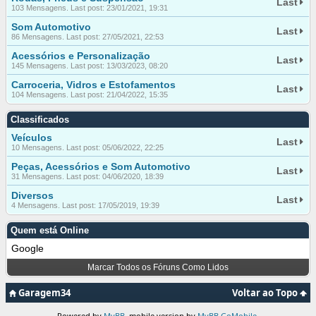
Last
103 Mensagens. Last post: 23/01/2021, 19:31
Som Automotivo
Last
86 Mensagens. Last post: 27/05/2021, 22:53
Acessórios e Personalização
Last
145 Mensagens. Last post: 13/03/2023, 08:20
Carroceria, Vidros e Estofamentos
Last
104 Mensagens. Last post: 21/04/2022, 15:35
Classificados
Veículos
Last
10 Mensagens. Last post: 05/06/2022, 22:25
Peças, Acessórios e Som Automotivo
Last
31 Mensagens. Last post: 04/06/2020, 18:39
Diversos
Last
4 Mensagens. Last post: 17/05/2019, 19:39
Quem está Online
Google
Marcar Todos os Fóruns Como Lidos
Garagem34
Voltar ao Topo
Powered by
MyBB
, mobile version by
MyBB GoMobile
.